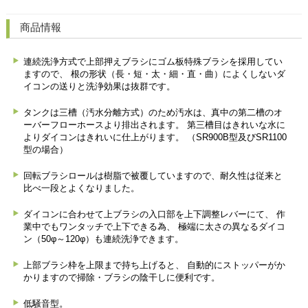
商品情報
連続洗浄方式で上部押えブラシにゴム板特殊ブラシを採用してい
ますので、
根の形状（長・短・太・細・直・曲）によくしないダ
イコンの送りと洗浄効果は抜群です。
タンクは三槽（汚水分離方式）のため汚水は、真中の第二槽のオ
ーバーフローホースより排出されます。
第三槽目はきれいな水に
よりダイコンはきれいに仕上がります。
（SR900B型及びSR1100
型の場合）
回転ブラシロールは樹脂で被覆していますので、耐久性は従来と
比べ一段とよくなりました。
ダイコンに合わせて上ブラシの入口部を上下調整レバーにて、 作
業中でもワンタッチで上下できる為、
極端に太さの異なるダイコ
ン（50φ～120φ）も連続洗浄できます。
上部ブラシ枠を上限まで持ち上げると、
自動的にストッパーがか
かりますので掃除・ブラシの陰干しに便利です。
低騒音型。