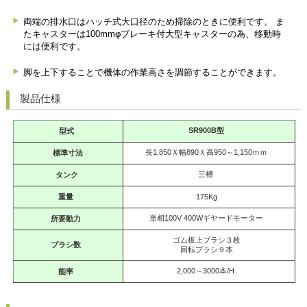
両端の排水口はハッチ式大口径のため掃除のときに便利です。
ま
たキャスターは100mmφブレーキ付大型キャスターの為、移動時
には便利です。
脚を上下することで機体の作業高さを調節することができます。
製品仕様
SR900B型
型式
長1,850Ｘ幅890Ｘ高950～1,150ｍｍ
標準寸法
三槽
タンク
重量
175Kg
単相100V 400Wギヤードモーター
所要動力
ゴム板上ブラシ３枚
ブラシ数
回転ブラシ９本
2,000～3000本/H
能率