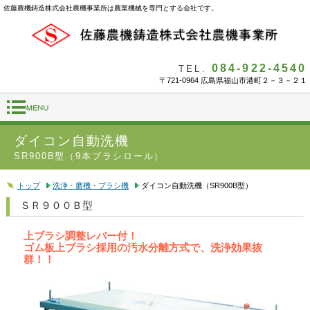
佐藤農機鋳造株式会社農機事業所は農業機械を専門とする会社です。
084-922-4540
TEL.
〒721-0964 広島県福山市港町２－３－２１
ダイコン自動洗機
SR900B型（9本ブラシロール）
トップ
洗浄・磨機・ブラシ機
ダイコン自動洗機（SR900B型）
ＳＲ９００Ｂ型
上ブラシ調整レバー付！
ゴム板上ブラシ採用の汚水分離方式で、洗浄効果抜
群！！